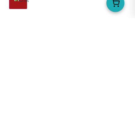
Χειροποίητο κόσμημα Tina Kotsoni
Το εργαστήριο
Επικοινωνία
Κατάστημα