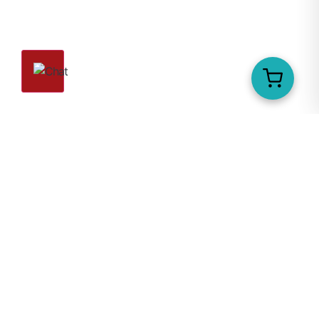
Χειροποίητο Κόσμημα Tina Kotsoni