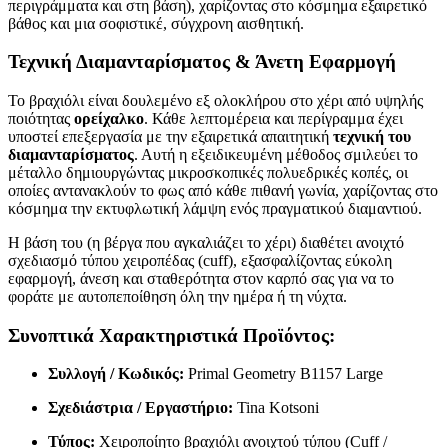
περιγράμματα και στη βάση), χαρίζοντας στο κόσμημα εξαιρετικό
βάθος και μια σοφιστικέ, σύγχρονη αισθητική.
Τεχνική Διαμανταρίσματος & Άνετη Εφαρμογή
Το βραχιόλι είναι δουλεμένο εξ ολοκλήρου στο χέρι από υψηλής
ποιότητας
ορείχαλκο
. Κάθε λεπτομέρεια και περίγραμμα έχει
υποστεί επεξεργασία με την εξαιρετικά απαιτητική
τεχνική του
διαμανταρίσματος
. Αυτή η εξειδικευμένη μέθοδος σμιλεύει το
μέταλλο δημιουργώντας μικροσκοπικές πολυεδρικές κοπές, οι
οποίες αντανακλούν το φως από κάθε πιθανή γωνία, χαρίζοντας στο
κόσμημα την εκτυφλωτική λάμψη ενός πραγματικού διαμαντιού.
Η βάση του (η βέργα που αγκαλιάζει το χέρι) διαθέτει ανοιχτό
σχεδιασμό τύπου χειροπέδας (cuff), εξασφαλίζοντας εύκολη
εφαρμογή, άνεση και σταθερότητα στον καρπό σας για να το
φοράτε με αυτοπεποίθηση όλη την ημέρα ή τη νύχτα.
Συνοπτικά Χαρακτηριστικά Προϊόντος:
Συλλογή / Κωδικός:
Primal Geometry B1157 Large
Σχεδιάστρια / Εργαστήριο:
Tina Kotsoni
Τύπος:
Χειροποίητο βραχιόλι ανοιχτού τύπου (Cuff /