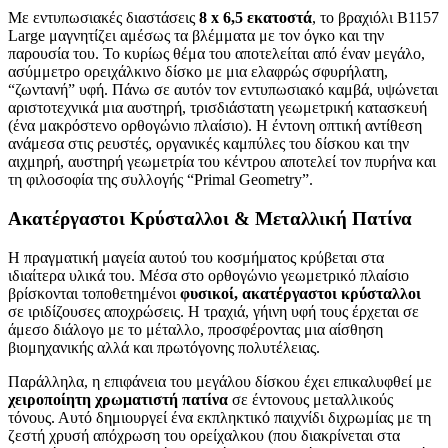
Με εντυπωσιακές διαστάσεις
8 x 6,5 εκατοστά
, το βραχιόλι B1157
Large μαγνητίζει αμέσως τα βλέμματα με τον όγκο και την
παρουσία του. Το κυρίως θέμα του αποτελείται από έναν μεγάλο,
ασύμμετρο ορειχάλκινο δίσκο με μια ελαφρώς σφυρήλατη,
“ζωντανή” υφή. Πάνω σε αυτόν τον εντυπωσιακό καμβά, υψώνεται
αριστοτεχνικά μια αυστηρή, τρισδιάστατη γεωμετρική κατασκευή
(ένα μακρόστενο ορθογώνιο πλαίσιο). Η έντονη οπτική αντίθεση
ανάμεσα στις ρευστές, οργανικές καμπύλες του δίσκου και την
αιχμηρή, αυστηρή γεωμετρία του κέντρου αποτελεί τον πυρήνα και
τη φιλοσοφία της συλλογής “Primal Geometry”.
Ακατέργαστοι Κρύσταλλοι & Μεταλλική Πατίνα
Η πραγματική μαγεία αυτού του κοσμήματος κρύβεται στα
ιδιαίτερα υλικά του. Μέσα στο ορθογώνιο γεωμετρικό πλαίσιο
βρίσκονται τοποθετημένοι
φυσικοί, ακατέργαστοι κρύσταλλοι
σε ιριδίζουσες αποχρώσεις. Η τραχιά, γήινη υφή τους έρχεται σε
άμεσο διάλογο με το μέταλλο, προσφέροντας μια αίσθηση
βιομηχανικής αλλά και πρωτόγονης πολυτέλειας.
Παράλληλα, η επιφάνεια του μεγάλου δίσκου έχει επικαλυφθεί με
χειροποίητη χρωματιστή πατίνα
σε έντονους μεταλλικούς
τόνους. Αυτό δημιουργεί ένα εκπληκτικό παιχνίδι διχρωμίας με τη
ζεστή χρυσή απόχρωση του ορείχαλκου (που διακρίνεται στα