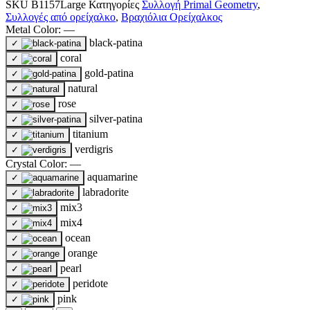
SKU
B1157Large
Κατηγορίες
Συλλογή Primal Geometry
,
Συλλογές από ορείχαλκο
,
Βραχιόλια Ορείχαλκος
Metal Color:
—
black-patina
✓
coral
✓
gold-patina
✓
natural
✓
rose
✓
silver-patina
✓
titanium
✓
verdigris
✓
Crystal Color:
—
aquamarine
✓
labradorite
✓
mix3
✓
mix4
✓
ocean
✓
orange
✓
pearl
✓
peridote
✓
pink
✓