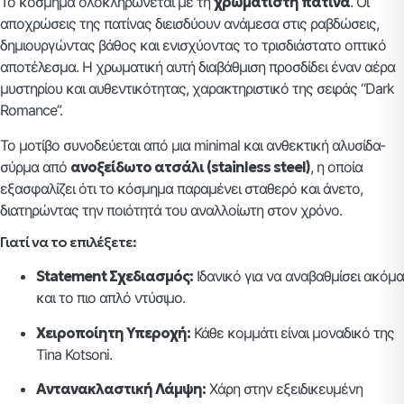
Το κόσμημα ολοκληρώνεται με τη
χρωματιστή πατίνα
. Οι
αποχρώσεις της πατίνας διεισδύουν ανάμεσα στις ραβδώσεις,
δημιουργώντας βάθος και ενισχύοντας το τρισδιάστατο οπτικό
αποτέλεσμα. Η χρωματική αυτή διαβάθμιση προσδίδει έναν αέρα
μυστηρίου και αυθεντικότητας, χαρακτηριστικό της σειράς “Dark
Romance”.
Το μοτίβο συνοδεύεται από μια minimal και ανθεκτική αλυσίδα-
σύρμα από
ανοξείδωτο ατσάλι (stainless steel)
, η οποία
εξασφαλίζει ότι το κόσμημα παραμένει σταθερό και άνετο,
διατηρώντας την ποιότητά του αναλλοίωτη στον χρόνο.
Γιατί να το επιλέξετε:
Statement Σχεδιασμός:
Ιδανικό για να αναβαθμίσει ακόμα
και το πιο απλό ντύσιμο.
Χειροποίητη Υπεροχή:
Κάθε κομμάτι είναι μοναδικό της
Tina Kotsoni.
Αντανακλαστική Λάμψη:
Χάρη στην εξειδικευμένη