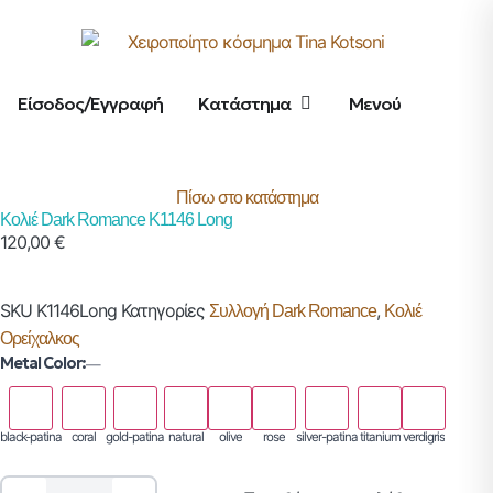
Είσοδος/Εγγραφή
Κατάστημα
Μενού
Πίσω στο κατάστημα
Κολιέ Dark Romance K1146 Long
120,00
€
SKU
K1146Long
Κατηγορίες
,
Συλλογή Dark Romance
Κολιέ
Ορείχαλκος
Metal Color:
—
black-patina
coral
gold-patina
natural
olive
rose
silver-patina
titanium
verdigris