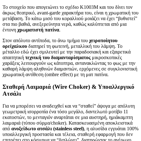
Το στοιχείο που απογειώνει το σχέδιο K1003M και του δίνει τον
άκρως θεατρικό, avant-garde χαρακτήρα του, είναι η χρωματική του
μετάβαση. Το κάτω μισό του κοραλλιού μοιάζει να έχει “βυθιστεί”
στα πιο βαθιά, ανεξερεύνητα νερά, καθώς καλύπτεται από μια
έντονη
χρωματιστή πατίνα
.
Στον απόλυτο αντίποδα, το άνω τμήμα του
χειροποίητου
ορείχαλκου
διατηρεί τη φωτεινή, μεταλλική του λάμψη. Το
μέταλλο εδώ έχει σμιλευτεί με την παραδοσιακή και εξαιρετικά
απαιτητική
τεχνική του διαμανταρίσματος
μικροσκοπικές
χαράξεις λειτουργούν ως κάτοπτρα, αντανακλώντας το φως με την
καθαρή λάμψη αληθινών διαμαντιών, ερχόμενες σε συγκλονιστική
χρωματική αντίθεση (ombre effect) με τη ματ πατίνα.
Σταθερή Λαιμαριά (Wire Choker) & Υποαλλεργικό
Ατσάλι
Για να μπορέσει να αναδειχθεί και να “σταθεί” άψογα με απόλυτη
γεωμετρική ισορροπία ένα τόσο μεγάλο, δαντελωτό μοτίβο 11
εκατοστών, το μενταγιόν αναρτάται σε μια αυστηρή, ημιάκαμπτη
λαιμαριά (τύπου σύρμα/choker). Κατασκευασμένη αποκλειστικά
από
ανοξείδωτο ατσάλι (stainless steel)
, η αλυσίδα εγγυάται 100%
υποαλλεργική προστασία και τέλεια, σταθερή εφαρμογή που δεν
επιτρέπει στο κόσμημα να “διπλώνει”, διατηρώντας το αγέρωχο