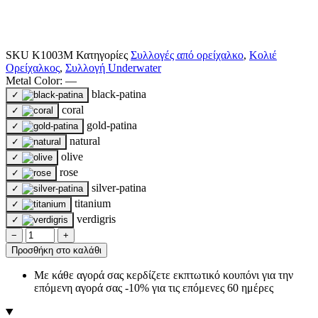
SKU
K1003M
Κατηγορίες
Συλλογές από ορείχαλκο
,
Κολιέ
Ορείχαλκος
,
Συλλογή Underwater
Metal Color:
—
black-patina
✓
coral
✓
gold-patina
✓
natural
✓
olive
✓
rose
✓
silver-patina
✓
titanium
✓
verdigris
✓
−
+
Προσθήκη στο καλάθι
Με κάθε αγορά σας κερδίζετε εκπτωτικό κουπόνι για την
επόμενη αγορά σας -10% για τις επόμενες 60 ημέρες