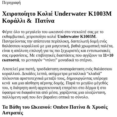
Περιγραφή
Χειροποίητο Κολιέ Underwater K1003M
Κοράλλι & Πατίνα
Φέρτε όλο το μεγαλείο του ωκεανού στο ντεκολτέ σας με το
εκθαμβωτικό, χειροποίητο κολιέ
Underwater K1003M
.
Παντρεύοντας την απίστευτα περίπλοκη, δαντελωτή δομή ενός
θαλάσσιου κοραλλιού με μια μαγευτική, βαθιά χρωματική παλέτα,
είναι η απόλυτη επιλογή για τις πιο ξεχωριστές και εντυπωσιακές
σας εμφανίσεις. Με επιβλητικές διαστάσεις που αγγίζουν τα
11×10
εκατοστά
, το μενταγιόν “ντύνει” μοναδικά το στέρνο.
Αποτελεί μια πιστή, τρισδιάστατη αναπαράσταση ενός θαλάσσιου
κοραλλιού. Δεκάδες λεπτά, ασύμμετρα μεταλλικά “κλαδιά”
πλέκονται αριστοτεχνικά μεταξύ τους, δημιουργώντας υπέροχα
κενά και μια αίσθηση αέρινης δομής. Παρά το μεγάλο μέγεθός
του, η διάτρητη αυτή αρχιτεκτονική επιτρέπει στο δέρμα ή στο
ύφασμα να διαφαίνεται από μέσα, χαρίζοντας μια ολοζώντανη,
παλλόμενη υφή που δεν βαραίνει οπτικά το σύνολο.
Τα Βάθη του Ωκεανού: Ombre Πατίνα & Χρυσές
Αστραπές